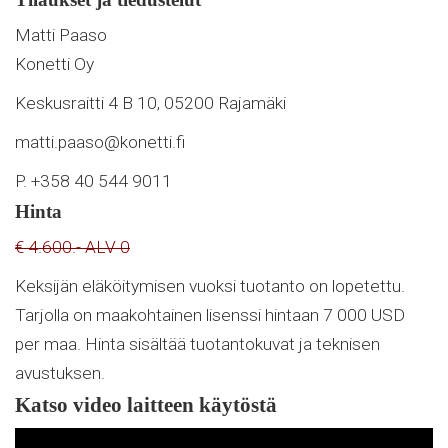
Matti Paaso
Konetti Oy
Keskusraitti 4 B 10, 05200 Rajamäki
matti.paaso@konetti.fi
P. +358 40 544 9011
Hinta
€ 4.600.- ALV 0
Keksijän eläköitymisen vuoksi tuotanto on lopetettu.
Tarjolla on maakohtainen lisenssi hintaan 7 000 USD
per maa. Hinta sisältää tuotantokuvat ja teknisen
avustuksen.
Katso video laitteen käytöstä