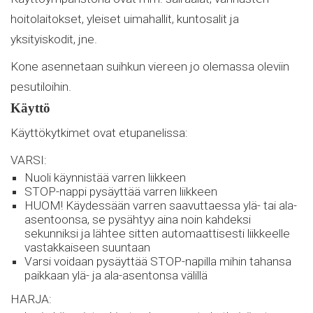
hoitolaitokset, yleiset uimahallit, kuntosalit ja
yksityiskodit, jne.
Kone asennetaan suihkun viereen jo olemassa oleviin
pesutiloihin.
Käyttö
Käyttökytkimet ovat etupanelissa:
VARSI:
Nuoli käynnistää varren liikkeen
STOP-nappi pysäyttää varren liikkeen
HUOM! Käydessään varren saavuttaessa ylä- tai ala-
asentoonsa, se pysähtyy aina noin kahdeksi
sekunniksi ja lähtee sitten automaattisesti liikkeelle
vastakkaiseen suuntaan
Varsi voidaan pysäyttää STOP-napilla mihin tahansa
paikkaan ylä- ja ala-asentonsa välillä
HARJA: