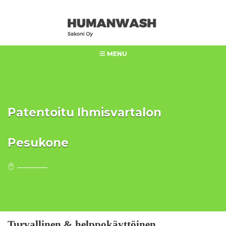
MENU
Patentoitu Ihmisvartalon
Pesukone
Turvallinen & helppokäyttöinen