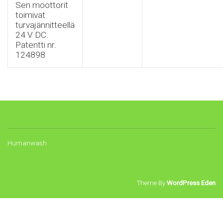
Sen moottorit
toimivat
turvajännitteellä
24 V DC.
Patentti nr.
124898
Humanwash
Theme By
WordPress Eden