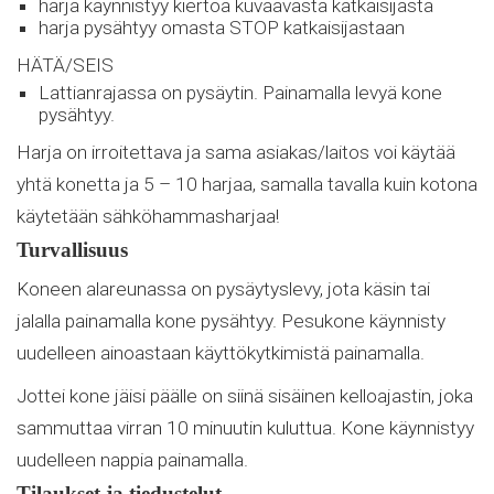
harja käynnistyy kiertoa kuvaavasta katkaisijasta
harja pysähtyy omasta STOP katkaisijastaan
HÄTÄ/SEIS
Lattianrajassa on pysäytin. Painamalla levyä kone
pysähtyy.
Harja on irroitettava ja sama asiakas/laitos voi käytää
yhtä konetta ja 5 – 10 harjaa, samalla tavalla kuin kotona
käytetään sähköhammasharjaa!
Turvallisuus
Koneen alareunassa on pysäytyslevy, jota käsin tai
jalalla painamalla kone pysähtyy. Pesukone käynnisty
uudelleen ainoastaan käyttökytkimistä painamalla.
Jottei kone jäisi päälle on siinä sisäinen kelloajastin, joka
sammuttaa virran 10 minuutin kuluttua. Kone käynnistyy
uudelleen nappia painamalla.
Tilaukset ja tiedustelut