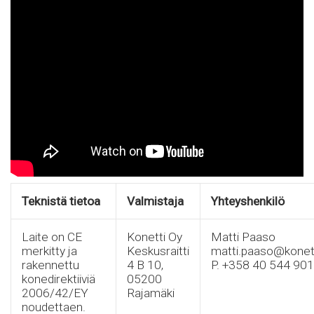
Teknistä tietoa
Valmistaja
Yhteyshenkilö
Laite on CE
Konetti Oy
Matti Paaso
merkitty ja
Keskusraitti
matti.paaso@konetti
rakennettu
4 B 10,
P. +358 40 544 90
konedirektiiviä
05200
2006/42/EY
Rajamäki
noudettaen.