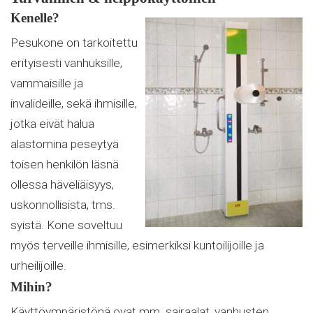
Kenelle?
Pesukone on tarkoitettu
erityisesti vanhuksille,
vammaisille ja
invalideille, sekä ihmisille,
jotka eivät halua
alastomina peseytyä
toisen henkilön läsnä
ollessa häveliäisyys,
uskonnollisista, tms.
syistä. Kone soveltuu
myös terveille ihmisille, esimerkiksi kuntoilijoille ja
urheilijoille.
Mihin?
Käyttöympäristönä ovat mm. sairaalat, vanhusten